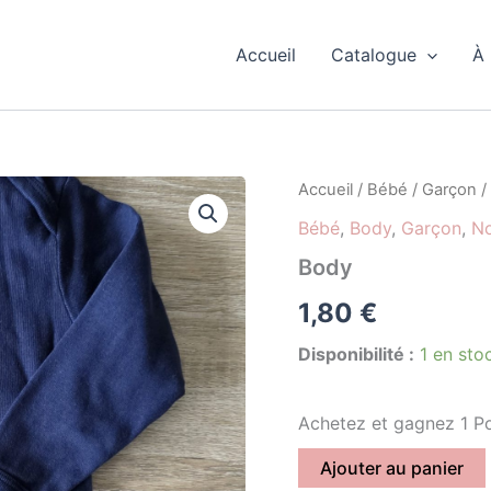
Accueil
Catalogue
À
quantité
Accueil
/
Bébé
/
Garçon
/
de
Bébé
,
Body
,
Garçon
,
No
Body
Body
1,80
€
Disponibilité :
1 en sto
Achetez et gagnez 1 Po
Ajouter au panier