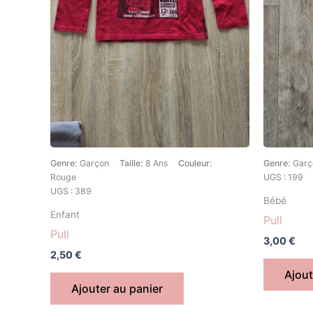
Genre:
Garçon
Taille:
8 Ans
Couleur:
Genre:
Garç
Rouge
UGS : 199
UGS : 389
Bébé
Enfant
Pull
Pull
3,00
€
2,50
€
Ajout
Ajouter au panier