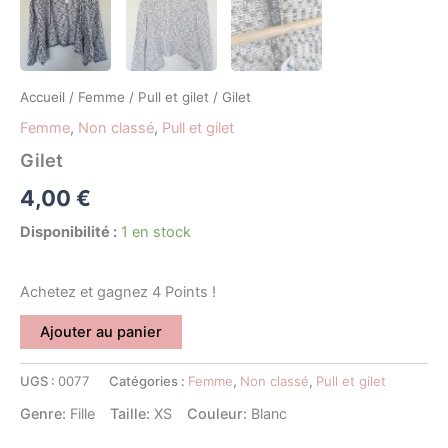
Accueil
/
Femme
/
Pull et gilet
/ Gilet
Femme
,
Non classé
,
Pull et gilet
Gilet
4,00
€
Disponibilité :
1 en stock
Achetez et gagnez 4 Points !
Ajouter au panier
UGS :
0077
Catégories :
Femme
,
Non classé
,
Pull et gilet
Genre:
Fille
Taille:
XS
Couleur:
Blanc