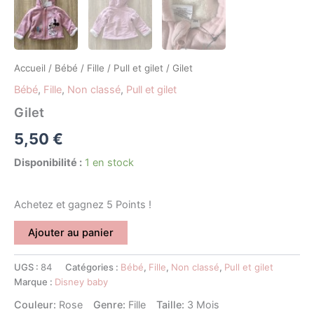
Accueil
/
Bébé
/
Fille
/
Pull et gilet
/ Gilet
Bébé
,
Fille
,
Non classé
,
Pull et gilet
Gilet
5,50
€
Disponibilité :
1 en stock
Achetez et gagnez 5 Points !
Ajouter au panier
UGS :
84
Catégories :
Bébé
,
Fille
,
Non classé
,
Pull et gilet
Marque :
Disney baby
Couleur:
Rose
Genre:
Fille
Taille:
3 Mois