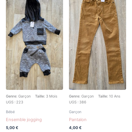
Genre:
Garçon
Taille:
3 Mois
Genre:
Garçon
Taille:
10 Ans
UGS : 223
UGS : 386
Bébé
Garçon
Ensemble jogging
Pantalon
5,00
€
4,00
€