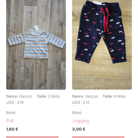
Genre:
Garçon
Taille:
3 Mois
Genre:
Garçon
Taille:
6 Mois
UGS : 274
UGS : 215
Bébé
Bébé
Pull
Jogging
1,80
€
3,00
€